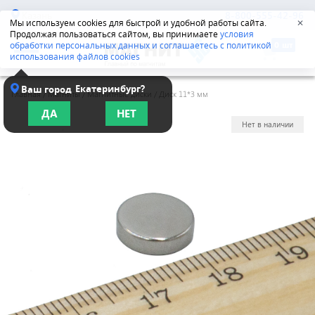
Казань
8-800-555-42-96
Мы используем cookies для быстрой и удобной работы сайта.
✕
Продолжая пользоваться сайтом, вы принимаете
условия
обработки персональных данных и соглашаетесь с политикой
использования файлов cookies
Екатеринбург?
Ваш город
Главная
/
Магниты
/
Магнитные диски
/
Диск 11*3 мм
ДА
НЕТ
Нет в наличии