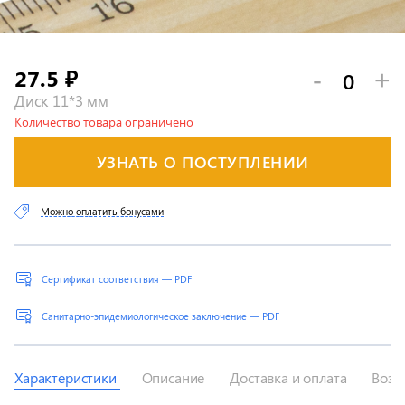
27.5
-
+
₽
Диск 11*3 мм
Количество товара ограничено
УЗНАТЬ О ПОСТУПЛЕНИИ
Можно оплатить бонусами
Сертификат соответствия — PDF
Санитарно-эпидемиологическое заключение — PDF
Характеристики
Описание
Доставка и оплата
Возв