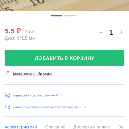
5.5
₽
-
+
7.3 ₽
Диск 6*1,5 мм
ДОБАВИТЬ В КОРЗИНУ
Можно оплатить бонусами
Сертификат соответствия — PDF
Санитарно-эпидемиологическое заключение — PDF
Характеристики
Описание
Доставка и оплата
Возв