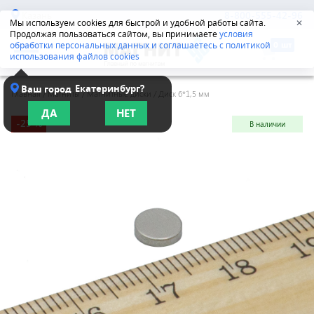
Казань
8-800-555-42-96
Мы используем cookies для быстрой и удобной работы сайта.
✕
Продолжая пользоваться сайтом, вы принимаете
условия
обработки персональных данных и соглашаетесь с политикой
использования файлов cookies
Екатеринбург?
Ваш город
Главная
/
Магниты
/
Магнитные диски
/
Диск 6*1,5 мм
ДА
НЕТ
-25 %
В наличии