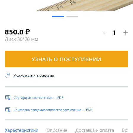
850.0
-
+
₽
Диск 30*20 мм
УЗНАТЬ О ПОСТУПЛЕНИИ
Можно оплатить бонусами
Сертификат соответствия — PDF
Санитарно-эпидемиологическое заключение — PDF
Характеристики
Описание
Доставка и оплата
Возв