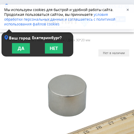
Казань
8-800-555-42-96
Мы используем cookies для быстрой и удобной работы сайта.
✕
Продолжая пользоваться сайтом, вы принимаете
условия
обработки персональных данных и соглашаетесь с политикой
использования файлов cookies
Екатеринбург?
Ваш город
Главная
/
Магниты
/
Магнитные диски
/
Диск 30*20 мм
ДА
НЕТ
Нет в наличии