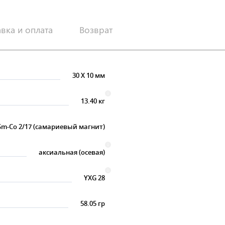
авка и оплата
Возврат
30
X
10 мм
13.40 кг
Sm-Co 2/17 (самариевый магнит)
аксиальная (осевая)
YXG 28
58.05 гр