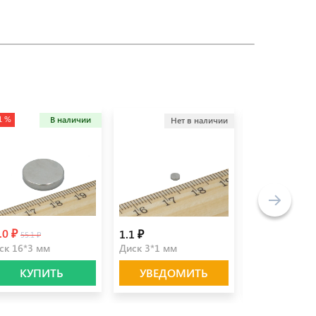
1 %
В наличии
Нет в наличии
Не
.0 ₽
1.1 ₽
10.5 ₽
55.1 ₽
ск 16*3 мм
Диск 3*1 мм
Диск 8*1,5 м
КУПИТЬ
УВЕДОМИТЬ
УВЕДО