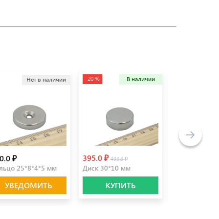
-20 %
В наличии
Нет в наличии
Не
395.0 ₽
0.0 ₽
1500.0 ₽
493.8 ₽
льцо 25*8*4*5 мм
Диск 30*10 мм
Блок 50*50*1
УВЕДОМИТЬ
КУПИТЬ
УВЕДО