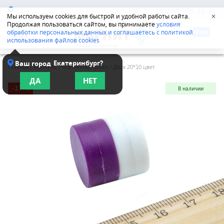
Казань
8-800-555-42-96
Мы используем cookies для быстрой и удобной работы сайта.
✕
Продолжая пользоваться сайтом, вы принимаете
условия
обработки персональных данных и соглашаетесь с политикой
использования файлов cookies
Екатеринбург?
Ваш город
Главная
/
Магниты
/
Магнитные диски
/
Диск 20*10 цвет
ДА
НЕТ
-17 %
В наличии