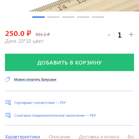
250.0
₽
-
+
301.2 ₽
Диск 20*10 цвет
ДОБАВИТЬ В КОРЗИНУ
Можно оплатить бонусами
Сертификат соответствия — PDF
Санитарно-эпидемиологическое заключение — PDF
Характеристики
Описание
Доставка и оплата
Возв